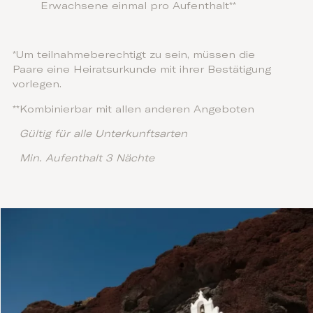
Erwachsene einmal pro Aufenthalt**
*Um teilnahmeberechtigt zu sein, müssen die
Paare eine Heiratsurkunde mit ihrer Bestätigung
vorlegen.
**Kombinierbar mit allen anderen Angeboten
Gültig für alle Unterkunftsarten
Min. Aufenthalt 3 Nächte