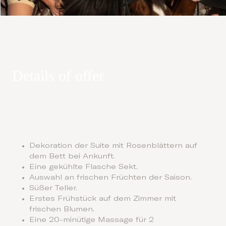
Details of offer
Dekoration der Suite mit Rosenblättern auf
dem Bett bei Ankunft.
Eine gekühlte Flasche Sekt.
Auswahl an frischen Früchten der Saison.
Süßer Teller.
Erstes Frühstück auf dem Zimmer mit
frischen Blumen.
Eine 20-minütige Massage für 2