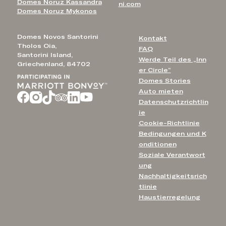
Domes Noruz Kassandra
ni.com
Domes Noruz Mykonos
Domes Novos Santorini
Kontakt
Tholos Oia,
FAQ
Santorini Island,
Werde Teil des „Inn
Griechenland, 84702
er Circle“
Domes Stories
Auto mieten
Datenschutzrichtlin
ie
Cookie-Richtlinie
Bedingungen und K
onditionen
Soziale Verantwort
ung
Nachhaltigkeitsrich
tlinie
Haustierregelung