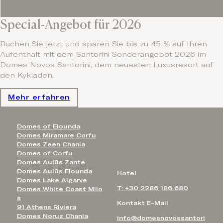
Special-Angebot für 2026
Buchen Sie jetzt und sparen Sie bis zu 45 % auf Ihren
Aufenthalt mit dem Santorini Sonderangebot 2026 im
Domes Novos Santorini, dem neuesten Luxusresort auf
den Kykladen.
Mehr erfahren
Domes of Elounda
Domes Miramare Corfu
Domes Zeen Chania
Domes of Corfu
Domes Aulūs Zante
Domes Aulūs Elounda
Hotel
Domes Lake Algarve
T: +30 2286 186 680
Domes White Coast Milo
s
Kontakt E-Mail
91 Athens Riviera
Domes Noruz Chania
info@domesnovossantori