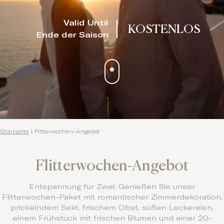
Valid Until
KOSTENLOS
Ende der Saison
Startseite
|
Flitterwochen-Angebot
Flitterwochen-Angebot
Entspannung für Zwei: Genießen Sie unser
Flitterwochen-Paket mit romantischer Zimmerdekoration,
prickelndem Sekt, frischem Obst, süßen Leckereien,
einem Frühstück mit frischen Blumen und einer 20-